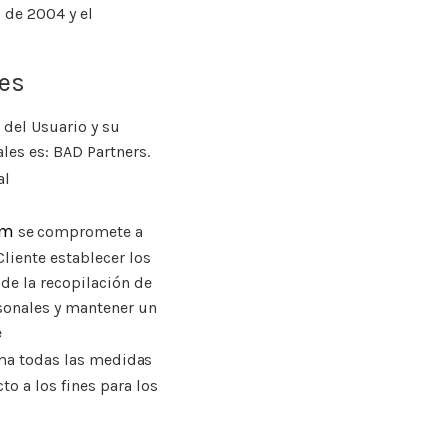
 de 2004 y el
les
 del Usuario y su
les es: BAD Partners.
al
om
se compromete a
Cliente establecer los
 de la recopilación de
sonales y mantener un
e
a todas las medidas
to a los fines para los