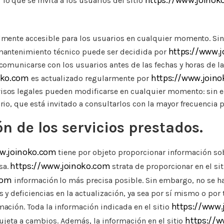
https://www.joinok
o que se invita a los usuarios del sitio
lmente accesible para los usuarios en cualquier momento. Si
https://www.
mantenimiento técnico puede ser decidida por
comunicarse con los usuarios antes de las fechas y horas de la 
oko.com
https://www.join
es actualizado regularmente por
isos legales pueden modificarse en cualquier momento: sin 
rio, que está invitado a consultarlos con la mayor frecuencia 
ón de los servicios prestados.
w.joinoko.com
tiene por objeto proporcionar información sob
https://www.joinoko.com
sa.
strata de proporcionar en el sit
com
información lo más precisa posible. Sin embargo, no se h
 y deficiencias en la actualización, ya sea por sí mismo o por 
https://www.
ación. Toda la información indicada en el sitio
https://
 sujeta a cambios. Además, la información en el sitio