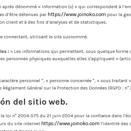
i après dénommé « Information (s) » qui correspondent à l’e
https://www.joinoko.com
es d’être détenues par
pour la ge
on client et à des fins d’analyses et de statistiques.
e connectant, utilisant le site susnommé.
les :
« Les informations qui permettent, sous quelque forme q
 des personnes physiques auxquelles elles s'appliquent » (articl
aractère personnel ", « personne concernée ", « sous traitant 
 le Règlement Général sur la Protection des Données (RGPD : n°
ión del sitio web.
de la loi n° 2004-575 du 21 juin 2004 pour la confiance dans l'
https://www.joinoko.com
urs du site internet
l'identité des 