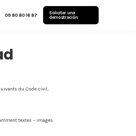
Solicitar una
09 80 80 16 87
demostración
ad
uivants du Code civil,
otamment textes – images