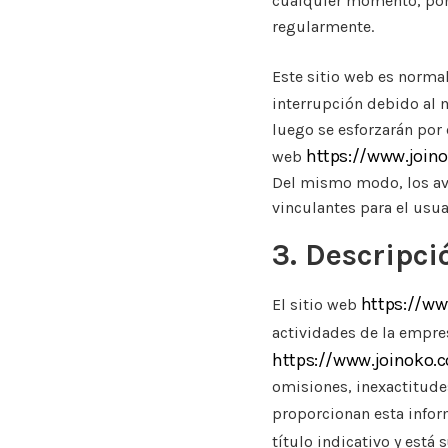
cualquier momento, por l
regularmente.
Este sitio web es norma
interrupción debido al 
luego se esforzarán por 
https://www.join
web
Del mismo modo, los av
vinculantes para el usua
3. Descripci
https://ww
El sitio web
actividades de la empre
https://www.joinoko.
omisiones, inexactitudes
proporcionan esta inform
título indicativo y está