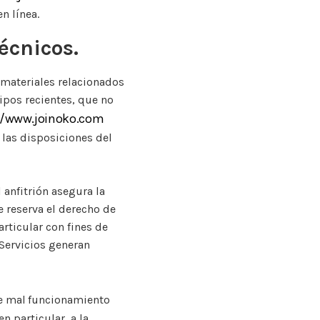
n línea.
écnicos.
s materiales relacionados
uipos recientes, que no
//www.joinoko.com
 las disposiciones del
 anfitrión asegura la
e reserva el derecho de
rticular con fines de
 Servicios generan
de mal funcionamiento
n particular, a la