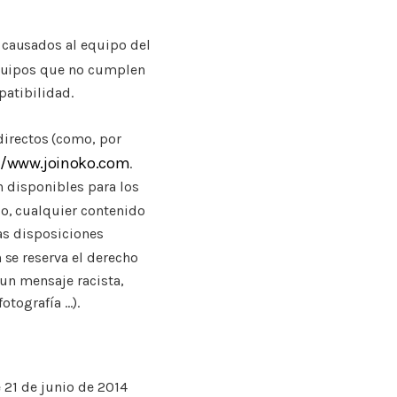
 causados al equipo del
equipos que no cumplen
patibilidad.
irectos (como, por
//www.joinoko.com
.
n disponibles para los
so, cualquier contenido
las disposiciones
se reserva el derecho
 un mensaje racista,
ografía ...).
e 21 de junio de 2014