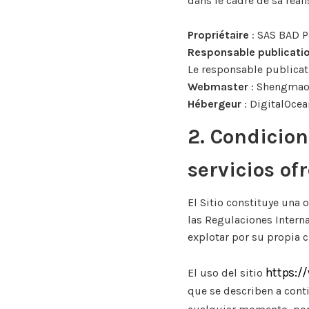
dans le cadre de sa réali
Propriétaire
: SAS BAD P
Responsable publicati
Le responsable publicat
Webmaster
: Shengmao
Hébergeur
: DigitalOcea
2. Condicion
servicios of
El Sitio constituye una 
las Regulaciones Interna
explotar por su propia c
https:/
El uso del sitio
que se describen a con