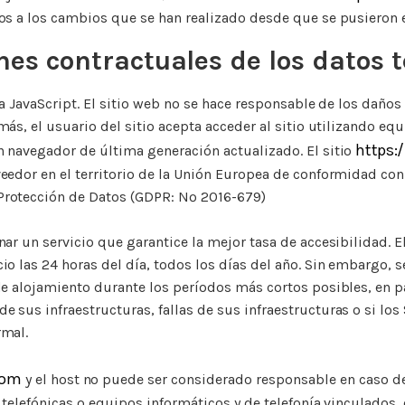
os a los cambios que se han realizado desde que se pusieron e
nes contractuales de los datos t
gía JavaScript. El sitio web no se hace responsable de los daño
emás, el usuario del sitio acepta acceder al sitio utilizando eq
https:
n navegador de última generación actualizado. El sitio
eedor en el territorio de la Unión Europea de conformidad con
Protección de Datos (GDPR: Nº 2016-679)
nar un servicio que garantice la mejor tasa de accesibilidad. El
io las 24 horas del día, todos los días del año. Sin embargo, s
de alojamiento durante los períodos más cortos posibles, en pa
 sus infraestructuras, fallas de sus infraestructuras o si los
rmal.
com
y el host no puede ser considerado responsable en caso 
s telefónicas o equipos informáticos y de telefonía vinculados, e