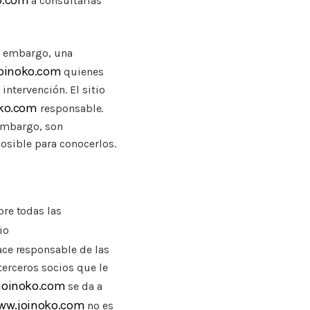
o.com
a consultarlas
n embargo, una
joinoko.com
quienes
intervención. El sitio
oko.com
responsable.
embargo, son
posible para conocerlos.
re todas las
io
ace responsable de las
terceros socios que le
joinoko.com
se da a
www.joinoko.com
no es