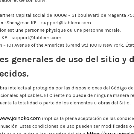
sation et de son suivi:
artners Capital social de 1000€ – 31 boulevard de Magenta 75
on
: Shengmao KE – support@tablemi.com
ion est une personne physique ou une personne morale.
 KE – support@tablemi.com
n – 101 Avenue of the Americas (Grand St.) 10013 New York, Ét
es generales de uso del sitio y d
recidos.
obra intelectual protegida por las disposiciones del Código de
cionales aplicables. El Cliente no puede de ninguna manera reu
uenta la totalidad o parte de los elementos u obras del Sitio.
/www.joinoko.com
implica la plena aceptación de las condic
tinuación. Estas condiciones de uso pueden ser modificadas 